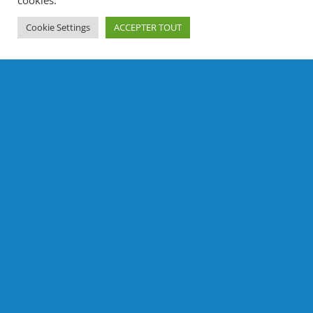
cookies.
Cookie Settings
ACCEPTER TOUT
Discours de madame la Présidente du
tribunal de commerce de Grenoble.
26 JAN 2022
Audience solennelle du 26 janvier 2022. 1.
REMERCIEMENTS. Cette audience solennelle se
présente cette année sous son format
inhabituel, sans invité, comme l’année...