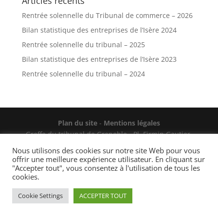
Articles récents
Rentrée solennelle du Tribunal de commerce – 2026
Bilan statistique des entreprises de l’Isère 2024
Rentrée solennelle du tribunal – 2025
Bilan statistique des entreprises de l’Isère 2023
Rentrée solennelle du tribunal – 2024
Plan du site
-
Mentions légales
Greffe du tribunal de Grenoble - Pl. Firmin Gautier,
38000 Grenoble
Nous utilisons des cookies sur notre site Web pour vous
Contact téléphonique : 04 56 58 50 50
offrir une meilleure expérience utilisateur. En cliquant sur
"Accepter tout", vous consentez à l'utilisation de tous les
cookies.
Cookie Settings
ACCEPTER TOUT